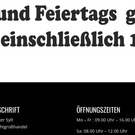
SCHRIFT
ÖFFNUNGSZEITEN
er Sylt
Mo – Fr : 09.00 Uhr – 16.00 U
chtgroßhandel
Sa: 08.00 Uhr – 12.00 Uhr