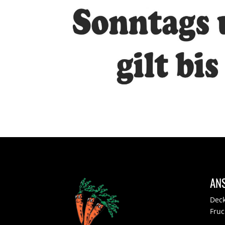
AN
Deck
Fru